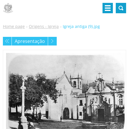
Home page
Origens - Igreja
Igreja antiga (9).jpg
Apresentação