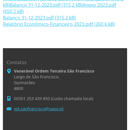
kB)
Balanço 31-12-2023.pdf (315,2 kB)
Anexo 2023.pdf
(650,2 kB)
Balanço 31-12-2023.pdf (315,2 kB)
Relatório Económico-Financeiro 2023.pdf (260,6 kB)
Contatos
Venerável Ordem Terceira São Francisco
Largo de São Francisco,
Guimarães
4800
00351 253 439 850 (custo chamada local)
vot.saof
rancisco
@sapo.pt