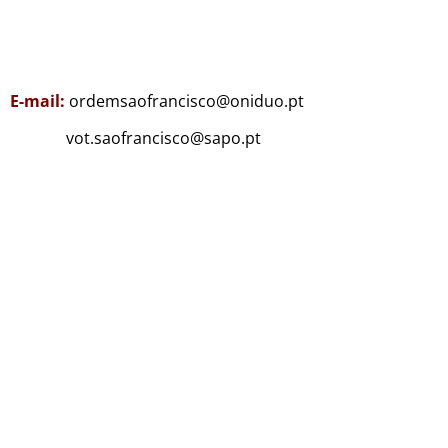
E-mail:
ordemsaofrancisco@oniduo.pt
vot.saofrancisco@sapo.pt