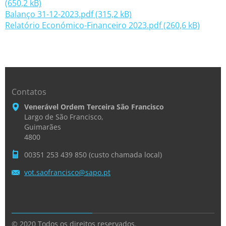
(650,2 kB)
Balanço 31-12-2023.pdf (315,2 kB)
Relatório Económico-Financeiro 2023.pdf (260,6 kB)
Contatos
Venerável Ordem Terceira São Francisco
Largo de São Francisco,
Guimarães
4800
00351 253 439 850 (custo chamada local)
vot.saof
rancisco
@sapo.pt
© 2020 Todos os direitos reservados.