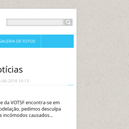
GALERIA DE FOTOS
tícias
3-06-2018 16:13
te da VOTSF encontra-se em
delação, pedimos desculpa
s incómodos causados...