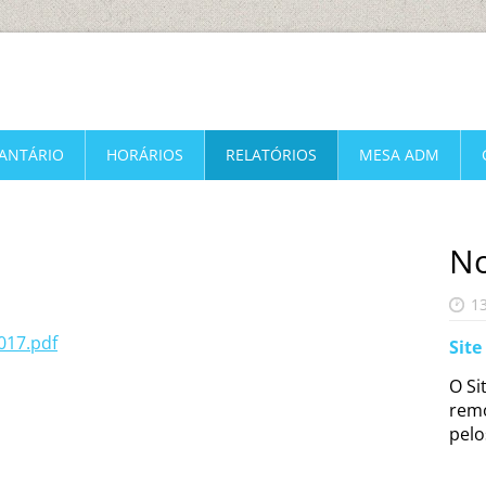
FANTÁRIO
HORÁRIOS
RELATÓRIOS
MESA ADM
No
1
017.pdf
Site
O Si
remo
pelo