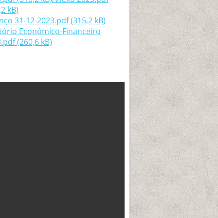
,2 kB)
nço 31-12-2023.pdf (315,2 kB)
tório Económico-Financeiro
.pdf (260,6 kB)