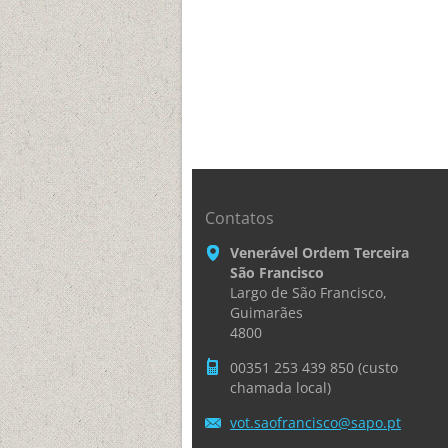
Contatos
Venerável Ordem Terceira
São Francisco
Largo de São Francisco,
Guimarães
4800
00351 253 439 850 (custo
chamada local)
vot.saof
rancisco
@sapo.pt