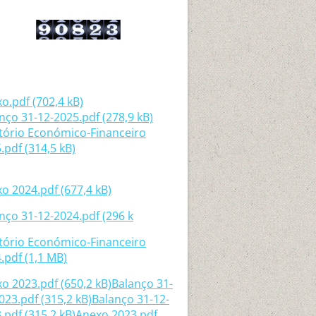
o.pdf (702,4 kB)
nço 31-12-2025.pdf (278,9 kB)
tório Económico-Financeiro
.pdf (314,5 kB)
o 2024.pdf (677,4 kB)
nço 31-12-2024.pdf (296 k
tório Económico-Financeiro
.pdf (1,1 MB)
o 2023.pdf (650,2 kB)
Balanço 31-
023.pdf (315,2 kB)
Balanço 31-12-
.pdf (315,2 kB)
Anexo 2023.pdf