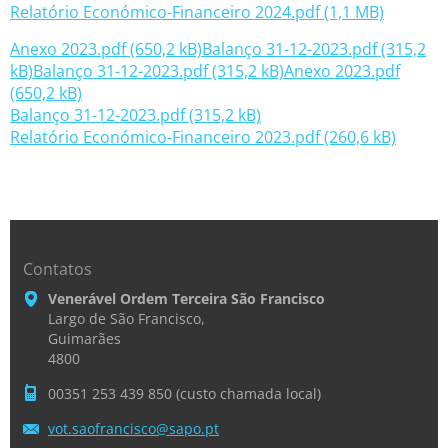
Relatório Económico-Financeiro 2024.pdf (1,1 MB)
Anexo 2023.pdf (650,2 kB)
Balanço 31-12-2023.pdf (315,2
kB)
Balanço 31-12-2023.pdf (315,2 kB)
Anexo 2023.pdf
(650,2 kB)
Balanço 31-12-2023.pdf (315,2 kB)
Relatório Económico-Financeiro 2023.pdf (260,6 kB)
Contatos
Venerável Ordem Terceira São Francisco
Largo de São Francisco,
Guimarães
4800
00351 253 439 850 (custo chamada local)
vot.saof
rancisco
@sapo.pt