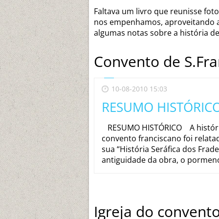
Faltava um livro que reunisse fot
nos empenhamos, aproveitando a 
algumas notas sobre a história 
Convento de S.Fra
10-08-2010 15:03
RESUMO HISTÓRIC
RESUMO HISTÓRICO A história
convento franciscano foi relat
sua “História Seráfica dos Frad
antiguidade da obra, o pormenor
Igreja do convent