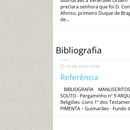
Guimarães a Venerável Ordem Te
preclara senhora que foi D. Co
Afonso, primeiro Duque de Bra
de...
Bibliografia
10-08-2010 15:08
Referência
BIBLIOGRAFIA MANUSCRITOS 
SOUTO - Pergaminho nº 9 ARQUI
Religiões -Livro 1º dos Testa
PIMENTA – Guimarães - Fundo da 