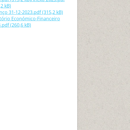
,2 kB)
nço 31-12-2023.pdf (315,2 kB)
tório Económico-Financeiro
.pdf (260,6 kB)