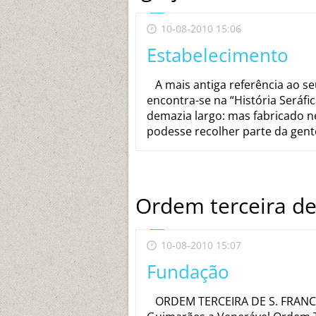
10-08-2010 15:06
Estabelecimento
A mais antiga referência ao se
encontra-se na “História Seráfi
demazia largo: mas fabricado n
podesse recolher parte da gente,
Ordem terceira de
10-08-2010 15:07
Fundação
ORDEM TERCEIRA DE S. FRANCI