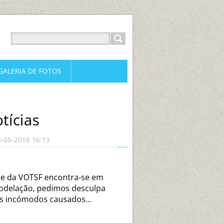
GALERIA DE FOTOS
tícias
3-06-2018 16:13
te da VOTSF encontra-se em
delação, pedimos desculpa
s incómodos causados...