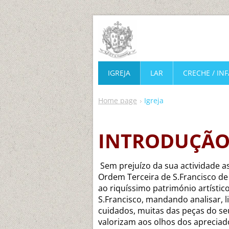
IGREJA
LAR
CRECHE / IN
Home page
Igreja
INTRODUÇÃ
Sem prejuízo da sua actividade ass
Ordem Terceira de S.Francisco d
ao riquíssimo património artístic
S.Francisco, mandando analisar, l
cuidados, muitas das peças do se
valorizam aos olhos dos apreciad