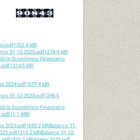
o.pdf (702,4 kB)
nço 31-12-2025.pdf (278,9 kB)
tório Económico-Financeiro
.pdf (314,5 kB)
o 2024.pdf (677,4 kB)
nço 31-12-2024.pdf (296 k
tório Económico-Financeiro
.pdf (1,1 MB)
o 2023.pdf (650,2 kB)
Balanço 31-
023.pdf (315,2 kB)
Balanço 31-12-
.pdf (315,2 kB)
Anexo 2023.pdf