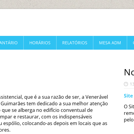
FANTÁRIO
HORÁRIOS
RELATÓRIOS
MESA ADM
No
O
1
Site
istencial, que é a sua razão de ser, a Venerável
e Guimarães tem dedicado a sua melhor atenção
O Si
o que se alberga no edifício conventual de
remo
impar e restaurar, com os indispensáveis
pelo
u espólio, colocando-as depois em locais que as
ores.