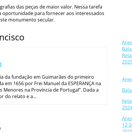
ografias das peças de maior valor. Nessa tarefa
oportunidade para fornecer aos interessados
deste monumento secular.
ncisco
Anex
Bala
Rela
2025
O
 da fundação em Guimarães do primeiro
Anex
ada em 1656 por Frei Manuel da ESPERANÇA na
es Menores na Província de Portugal”. Dada a
Bala
 do relato e a...
Rela
2024
Anex
o
12-2
2023