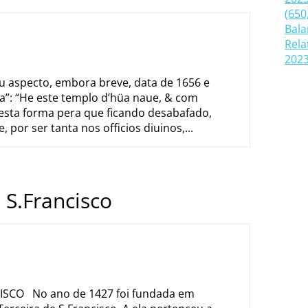
(650
Bala
Rela
2023
u aspecto, embora breve, data de 1656 e
ca”: “He este templo d’hüa naue, & com
esta forma pera que ficando desabafado,
 por ser tanta nos officios diuinos,...
 S.Francisco
SCO No ano de 1427 foi fundada em