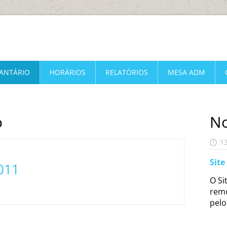
FANTÁRIO
HORÁRIOS
RELATÓRIOS
MESA ADM
o
No
1
Site
011
O Si
remo
pelo