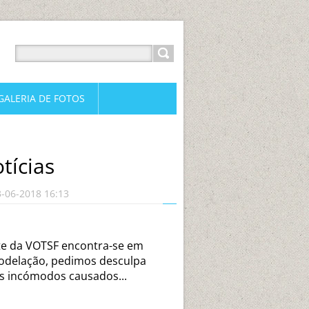
GALERIA DE FOTOS
tícias
3-06-2018 16:13
te da VOTSF encontra-se em
delação, pedimos desculpa
s incómodos causados...