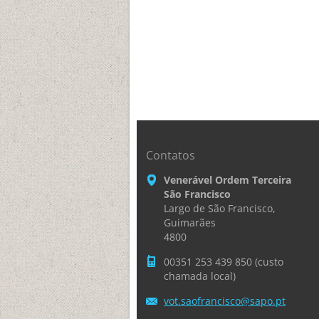
Contatos
Venerável Ordem Terceira
São Francisco
Largo de São Francisco,
Guimarães
4800
00351 253 439 850 (custo
chamada local)
vot.saof
rancisco
@sapo.pt