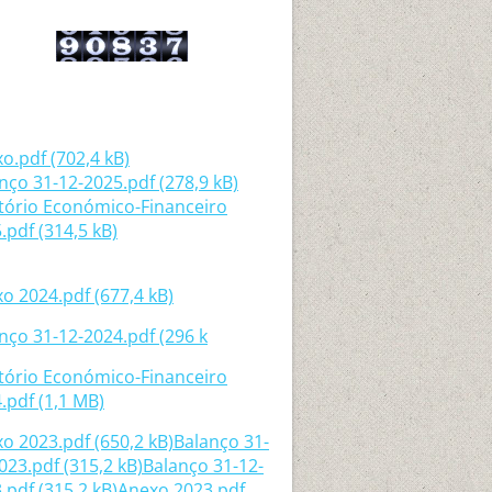
o.pdf (702,4 kB)
nço 31-12-2025.pdf (278,9 kB)
tório Económico-Financeiro
.pdf (314,5 kB)
o 2024.pdf (677,4 kB)
nço 31-12-2024.pdf (296 k
tório Económico-Financeiro
.pdf (1,1 MB)
o 2023.pdf (650,2 kB)
Balanço 31-
023.pdf (315,2 kB)
Balanço 31-12-
.pdf (315,2 kB)
Anexo 2023.pdf