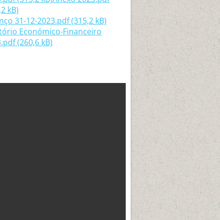
,2 kB)
nço 31-12-2023.pdf (315,2 kB)
tório Económico-Financeiro
.pdf (260,6 kB)