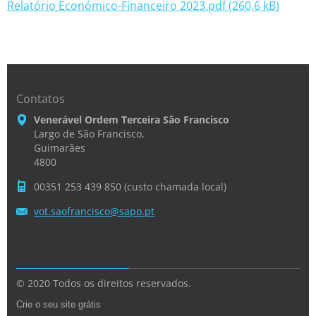
Relatório Económico-Financeiro 2023.pdf (260,6 kB)
Contatos
Venerável Ordem Terceira São Francisco
Largo de São Francisco,
Guimarães
4800
00351 253 439 850 (custo chamada local)
vot.saof
rancisco
@sapo.pt
© 2020 Todos os direitos reservados.
Crie o seu site grátis