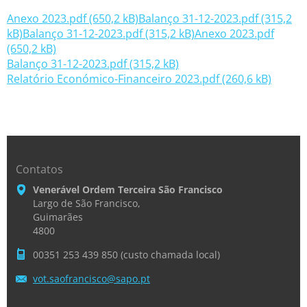
Anexo 2023.pdf (650,2 kB)
Balanço 31-12-2023.pdf (315,2
kB)
Balanço 31-12-2023.pdf (315,2 kB)
Anexo 2023.pdf
(650,2 kB)
Balanço 31-12-2023.pdf (315,2 kB)
Relatório Económico-Financeiro 2023.pdf (260,6 kB)
Contatos
Venerável Ordem Terceira São Francisco
Largo de São Francisco,
Guimarães
4800
00351 253 439 850 (custo chamada local)
vot.saof
rancisco
@sapo.pt