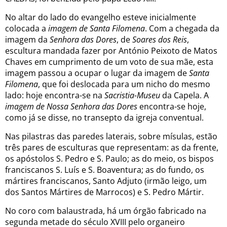
No altar do lado do evangelho esteve inicialmente
colocada a
imagem de Santa Filomena
. Com a chegada da
imagem da
Senhora das Dores
, de
Soares dos Reis
,
escultura mandada fazer por António Peixoto de Matos
Chaves em cumprimento de um voto de sua mãe, esta
imagem passou a ocupar o lugar da imagem de
Santa
Filomena
, que foi deslocada para um nicho do mesmo
lado: hoje encontra-se na
Sacristia-Museu
da Capela. A
imagem de Nossa Senhora das Dores
encontra-se hoje,
como já se disse, no transepto da igreja conventual.
Nas pilastras das paredes laterais, sobre mísulas, estão
três pares de esculturas que representam: as da frente,
os apóstolos S. Pedro e S. Paulo; as do meio, os bispos
franciscanos S. Luís e S. Boaventura; as do fundo, os
mártires franciscanos, Santo Adjuto (irmão leigo, um
dos Santos Mártires de Marrocos) e S. Pedro Mártir.
No coro com balaustrada, há um órgão fabricado na
segunda metade do século XVIII pelo organeiro