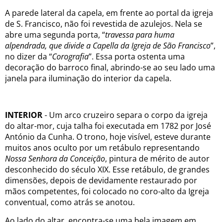
A parede lateral da capela, em frente ao portal da igreja
de S. Francisco, não foi revestida de azulejos. Nela se
abre uma segunda porta, “
travessa para huma
alpendrada, que divide a Capella da Igreja de São Francisco
”,
no dizer da “
Corografia
”. Essa porta ostenta uma
decoração do barroco final, abrindo-se ao seu lado uma
janela para iluminação do interior da capela.
INTERIOR
- Um arco cruzeiro separa o corpo da igreja
do altar-mor, cuja talha foi executada em 1782 por José
António da Cunha. O trono, hoje visível, esteve durante
muitos anos oculto por um retábulo representando
Nossa Senhora da Conceição
, pintura de mérito de autor
desconhecido do século XIX. Esse retábulo, de grandes
dimensões, depois de devidamente restaurado por
mãos competentes, foi colocado no coro-alto da Igreja
conventual, como atrás se anotou.
Ao lado do altar, encontra-se uma bela imagem em