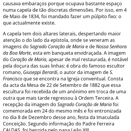
causava embaraços porque ocupava bastante espaço
numa capela de tão discretas dimensões. Por isso, em 4
de Maio de 1834, foi mandado fazer um púlpito fixo: o
que actualmente existe.
A capela tem dois altares laterais, despertando maior
atenção o do lado da epístola, onde se veneram as
imagens do
Sagrado Coração de Maria
e de
Nossa Senhora
da Boa Morte
, esta em banqueta envidraçada. A imagem
do
Coração de Maria
, apesar de mal restaurada, é notável
pela doçura das suas linhas: é obra do famoso escultor
romano,
Giuseppi Berardi
, o
autor da imagem de
S.
Francisco
que se encontra na Igreja conventual. Consta
da acta da Mesa de 22 de Setembro de 1882 que essa
escultura foi recebida de um anónimo em troca de uma
outra que mais tarde regressou à Ordem Terceira. A
recepção da imagem do
Sagrado Coração de Maria
foi
comemorada em 24 do mesmo mês e foi entronizada
no dia 8 de Dezembro desse ano, festa da Imaculada
Conceição. Segundo informação do Padre Ferreira
CALDAS, foi benzida pelo papa Leão XIII.