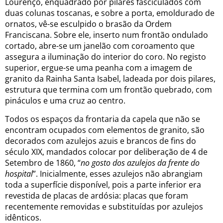
Lourenço, enquadrado por pilares fasciculados com
duas colunas toscanas, e sobre a porta, emoldurado de
ornatos, vê-se esculpido o brasão da Ordem
Franciscana. Sobre ele, inserto num frontão ondulado
cortado, abre-se um janelão com coroamento que
assegura a iluminação do interior do coro. No registo
superior, ergue-se uma peanha com a imagem de
granito da Rainha Santa Isabel, ladeada por dois pilares,
estrutura que termina com um frontão quebrado, com
pináculos e uma cruz ao centro.
Todos os espaços da frontaria da capela que não se
encontram ocupados com elementos de granito, são
decorados com azulejos azuis e brancos de fins do
século XIX, mandados colocar por deliberação de 4 de
Setembro de 1860, “
no gosto dos azulejos da frente do
hospital
”. Inicialmente, esses azulejos não abrangiam
toda a superfície disponível, pois a parte inferior era
revestida de placas de ardósia: placas que foram
recentemente removidas e substituídas por azulejos
idênticos.