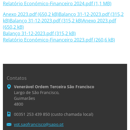
Relatório Económico-Financeiro 2024.pdf (1,1 MB)
Anexo 2023.pdf (650,2 kB)
Balanço 31-12-2023.pdf (315,2
kB)
Balanço 31-12-2023.pdf (315,2 kB)
Anexo 2023.pdf
(650,2 kB)
Balanço 31-12-2023.pdf (315,2 kB)
Relatório Económico-Financeiro 2023.pdf (260,6 kB)
Contatos
Venerável Ordem Terceira São Francisco
Largo de São Francisco,
Guimarães
4800
00351 253 439 850 (custo chamada local)
vot.saof
rancisco
@sapo.pt