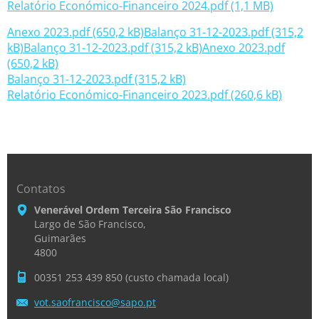
Relatório Económico-Financeiro 2024.pdf (1,1 MB)
Anexo 2023.pdf (650,2 kB)
Balanço 31-12-2023.pdf (315,2
kB)
Balanço 31-12-2023.pdf (315,2 kB)
Anexo 2023.pdf
(650,2 kB)
Balanço 31-12-2023.pdf (315,2 kB)
Relatório Económico-Financeiro 2023.pdf (260,6 kB)
Contatos
Venerável Ordem Terceira São Francisco
Largo de São Francisco,
Guimarães
4800
00351 253 439 850 (custo chamada local)
vot.saof
rancisco
@sapo.pt