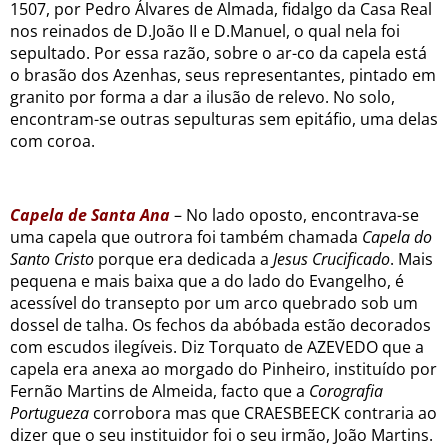
1507, por Pedro Álvares de Almada, fidalgo da Casa Real
nos reinados de D.João II e D.Manuel, o qual nela foi
sepultado. Por essa razão, sobre o ar-co da capela está
o brasão dos Azenhas, seus representantes, pintado em
granito por forma a dar a ilusão de relevo. No solo,
encontram-se outras sepulturas sem epitáfio, uma delas
com coroa.
Capela de Santa Ana
– No lado oposto, encontrava-se
uma capela que outrora foi também chamada
Capela do
Santo Cristo
porque era dedicada a
Jesus Crucificado
. Mais
pequena e mais baixa que a do lado do Evangelho, é
acessível do transepto por um arco quebrado sob um
dossel de talha. Os fechos da abóbada estão decorados
com escudos ilegíveis. Diz Torquato de AZEVEDO
que a
capela era anexa ao morgado do Pinheiro, instituído por
Fernão Martins de Almeida, facto que a
Corografia
Portugueza
corrobora mas que CRAESBEECK contraria ao
dizer que o seu instituidor foi o seu irmão, João Martins.