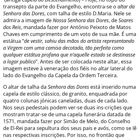
transepto da parte do Evangelho, encontra-se o
altar da
Senhora das Dores
, com talha de estilo D.Maria. Nele se
admira a imagem de
Nossa Senhora das Dores
, de
Soares
dos Reis
, mandada fazer por António Peixoto de Matos
Chaves em cumprimento de um voto de sua mãe. É uma
estátua “
de vestir, sahiu das mãos do artista representando
a Virgem com uma camisa decotada, tão perfeita como
qualquer estátua profana que n’aquelle estado se destinasse
a logar publico
”. Antes de ser colocada neste altar, essa
imagem esteve à veneração dos fiéis no altar lateral do
lado do Evangelho da Capela da Ordem Terceira.
O altar de talha da
Senhora das Dores
está inserido numa
capela de estilo clássico, de granito, enquadrada por
quatro colunas jónicas caneladas, duas de cada lado.
Nos seus pedestais podem ver-se duas ins-crições que
mostram tratar-se de uma capela funerária datada de
1571, mandada fazer por Simão de Melo, do Conselho
de El-Rei para sepultura dos seus pais e avós, como se lê
nas respectivas inscrições. Por isso, no frontão que