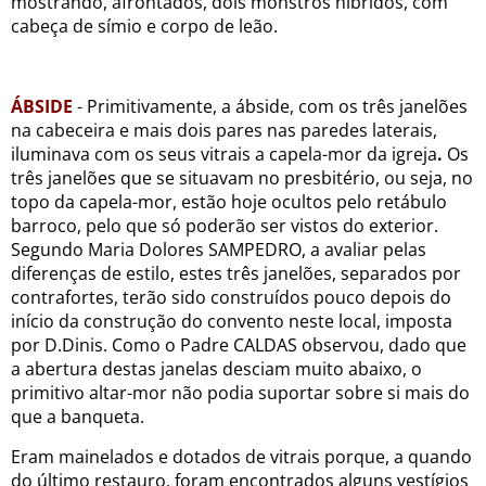
mostrando, afrontados, dois monstros híbridos, com
cabeça de símio e corpo de leão.
ÁBSIDE
- Primitivamente, a ábside, com os três janelões
na cabeceira e mais dois pares nas paredes laterais,
iluminava com os seus vitrais a capela-mor da igreja
.
Os
três janelões que se situavam no presbitério, ou seja, no
topo da capela-mor, estão hoje ocultos pelo retábulo
barroco, pelo que só poderão ser vistos do exterior.
Segundo Maria Dolores SAMPEDRO, a avaliar pelas
diferenças de estilo, estes três janelões, separados por
contrafortes, terão sido construídos pouco depois do
início da construção do convento neste local, imposta
por D.Dinis. Como o Padre CALDAS observou, dado que
a abertura destas janelas desciam muito abaixo, o
primitivo altar-mor não podia suportar sobre si mais do
que a banqueta.
Eram mainelados e dotados de vitrais porque, a quando
do último restauro, foram encontrados alguns vestígios