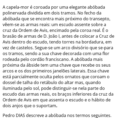
A capela-mor é coroada por uma elegante abóbada
polinervada dividida em dois tramos. No fecho da
abóbada que se encontra mais próximo do transepto,
vêem-se as armas reais: um escudo assente sobre a
cruz da Ordem de Avis, encimado pela coroa real. É o
brasão de armas de D. João I, antes de colocar a Cruz de
Avis dentro do escudo, tendo torres na bordadura, em
vez de castelos. Segue-se um arco divisório que se-para
os tramos, sendo a sua chave decorada com uma flor
rodeada pelo cordão franciscano. A abóbada mais
próxima da ábside tem uma chave que recebe os seus
arcos e os dos primeiros janelões laterais. Essa chave
está parcialmente oculta pelos ornatos que coroam o
dossel de talha do retábulo do altar mas, quando
iluminada pelo sol, pode distinguir-se nela parte do
escudo das armas reais, os braços inferiores da cruz da
Ordem de Avis em que assenta o escudo e o hábito de
dois anjos que o suportam
.
Pedro DIAS descreve a abóbada nos termos seguintes.