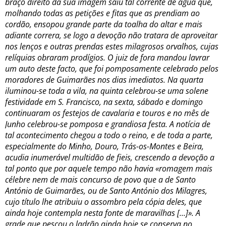
braço direito da sua imagem saiu tal corrente de água que,
molhando todas as petições e fitas que as prendiam ao
cordão, ensopou grande parte da toalha do altar e mais
adiante correra, se logo a devoção não tratara de aproveitar
nos lenços e outras prendas estes milagrosos orvalhos, cujas
relíquias obraram prodígios. O juiz de fora mandou lavrar
um auto deste facto, que foi pomposamente celebrado pelos
moradores de Guimarães nos dias imediatos. Na quarta
iluminou-se toda a vila, na quinta celebrou-se uma solene
festividade em S. Francisco, na sexta, sábado e domingo
continuaram os festejos de cavalaria e touros e no mês de
Junho celebrou-se pomposa e grandiosa festa. A notícia de
tal acontecimento chegou a todo o reino, e de toda a parte,
especialmente do Minho, Douro, Trás-os-Montes e Beira,
acudia inumerável multidão de fieis, crescendo a devoção a
tal ponto que por aquele tempo não havia «romagem mais
célebre nem de mais concurso de povo que a de Santo
António de Guimarães, ou de Santo António dos Milagres,
cujo título lhe atribuiu o assombro pela cópia deles, que
ainda hoje contempla nesta fonte de maravilhas [...]». A
grade que pescou o ladrão ainda hoje se conserva no