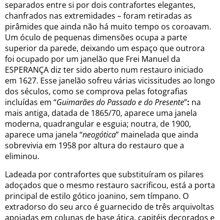
separados entre si por dois contrafortes elegantes,
chanfrados nas extremidades – foram retiradas as
pirâmides que ainda não há muito tempo os coroavam.
Um óculo de pequenas dimensões ocupa a parte
superior da parede, deixando um espaço que outrora
foi ocupado por um janelão que Frei Manuel da
ESPERANÇA diz ter sido aberto num restauro iniciado
em 1627. Esse janelão sofreu várias vicissitudes ao longo
dos séculos, como se comprova pelas fotografias
incluídas em “
Guimarães do Passado e do Presente
”
:
na
mais antiga, datada de 1865/70, aparece uma janela
moderna, quadrangular e esguia; noutra, de 1900,
aparece uma janela “
neogótica
” mainelada que ainda
sobrevivia em 1958 por altura do restauro que a
eliminou.
Ladeada por contrafortes que substituíram os pilares
adoçados que o mesmo restauro sacrificou, está a porta
principal de estilo gótico joanino, sem tímpano. O
extradorso do seu arco é guarnecido de três arquivoltas
apoiadas em colunas de base ática, capitéis decorados e