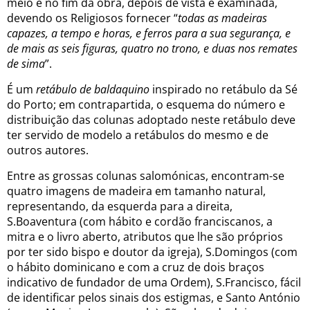
meio e no fim da obra, depois de vista e examinada,
devendo os Religiosos fornecer “
todas as madeiras
capazes, a tempo e horas, e ferros para a sua segurança, e
de mais as seis figuras, quatro no trono, e duas nos remates
de sima
”.
É um
retábulo de baldaquino
inspirado no retábulo da Sé
do Porto; em contrapartida, o esquema do número e
distribuição das colunas adoptado neste retábulo deve
ter servido de modelo a retábulos do mesmo e de
outros autores.
Entre as grossas colunas salomónicas, encontram-se
quatro imagens de madeira em tamanho natural,
representando, da esquerda para a direita,
S.Boaventura (com hábito e cordão franciscanos, a
mitra e o livro aberto, atributos que lhe são próprios
por ter sido bispo e doutor da igreja), S.Domingos (com
o hábito dominicano e com a cruz de dois braços
indicativo de fundador de uma Ordem), S.Francisco, fácil
de identificar pelos sinais dos estigmas, e Santo António