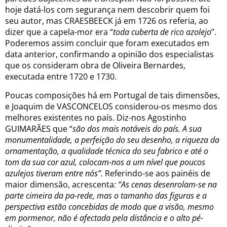
hoje datá-los com segurança nem descobrir quem foi
seu autor, mas CRAESBEECK já em 1726 os referia, ao
dizer que a capela-mor era “
toda cuberta de rico azolejo
”.
Poderemos assim concluir que foram executados em
data anterior, confirmando a opinião dos especialistas
que os consideram obra de Oliveira Bernardes,
executada entre 1720 e 1730.
Poucas composições há em Portugal de tais dimensões,
e Joaquim de VASCONCELOS considerou-os mesmo dos
melhores existentes no país. Diz-nos Agostinho
GUIMARÃES
que “
são dos mais notáveis do país. A sua
monumentalidade, a perfeição do seu desenho, a riqueza da
ornamentação, a qualidade técnica do seu fabrico e até o
tom da sua cor azul, colocam-nos a um nível que poucos
azulejos tiveram entre nós”.
Referindo-se aos painéis de
maior dimensão, acrescenta
: “As cenas desenrolam-se na
parte cimeira da pa-rede, mas o tamanho das figuras e a
perspectiva estão concebidas de modo que a visão, mesmo
em pormenor, não é afectada pela distância e o alto pé-