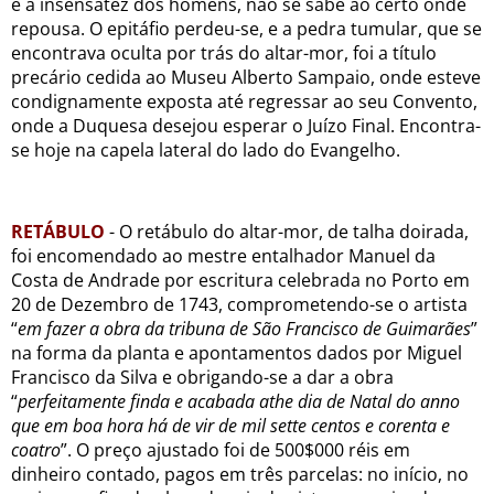
e à insensatez dos homens, não se sabe ao certo onde
repousa. O epitáfio perdeu-se, e a pedra tumular, que se
encontrava oculta por trás do altar-mor, foi a título
precário cedida ao Museu Alberto Sampaio, onde esteve
condignamente exposta até regressar ao seu Convento,
onde a Duquesa desejou esperar o Juízo Final. Encontra-
se hoje na capela lateral do lado do Evangelho.
RETÁBULO
- O retábulo do altar-mor, de talha doirada,
foi encomendado ao mestre entalhador Manuel da
Costa de Andrade por escritura celebrada no Porto em
20 de Dezembro de 1743, comprometendo-se o artista
“
em fazer a obra da tribuna de São Francisco de Guimarães
”
na forma da planta e apontamentos dados por Miguel
Francisco da Silva e obrigando-se a dar a obra
“
perfeitamente finda e acabada athe dia de Natal do anno
que em boa hora há de vir de mil sette centos e corenta e
coatro
”. O preço ajustado foi de 500$000 réis em
dinheiro contado, pagos em três parcelas: no início, no