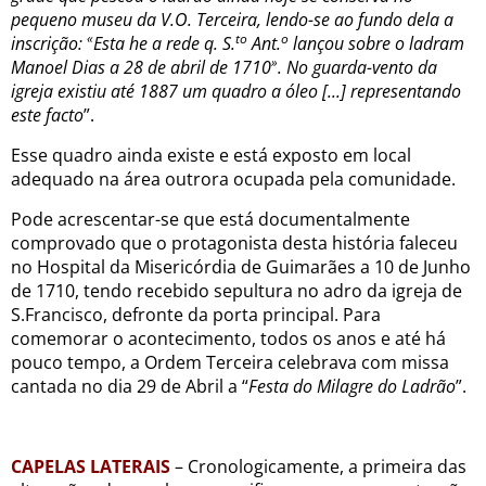
pequeno museu da V.O. Terceira, lendo-se ao fundo dela a
«
to
o
inscrição:
Esta he a rede q. S.
Ant.
lançou sobre o ladram
»
Manoel Dias a 28 de abril de 1710
. No guarda-vento da
igreja existiu até 1887 um quadro a óleo [...] representando
este facto
”.
Esse quadro ainda existe e está exposto em local
adequado na área outrora ocupada pela comunidade.
Pode acrescentar-se que está documentalmente
comprovado que o protagonista desta história faleceu
no Hospital da Misericórdia de Guimarães a 10 de Junho
de 1710, tendo recebido sepultura no adro da igreja de
S.Francisco, defronte da porta principal. Para
comemorar o acontecimento, todos os anos e até há
pouco tempo, a Ordem Terceira celebrava com missa
cantada no dia 29 de Abril a “
Festa do Milagre do Ladrão
”.
CAPELAS LATERAIS
– Cronologicamente, a primeira das