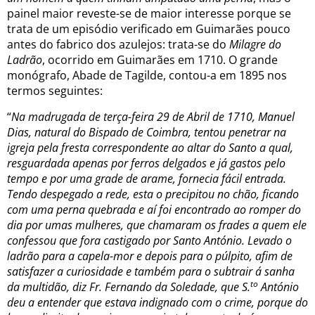
painel maior reveste-se de maior interesse porque se
trata de um episódio verificado em Guimarães pouco
antes do fabrico dos azulejos: trata-se do
Milagre do
Ladrão
, ocorrido em Guimarães em 1710. O grande
monógrafo, Abade de Tagilde, contou-a em 1895 nos
termos seguintes:
“
Na madrugada de terça-feira 29 de Abril de 1710, Manuel
Dias, natural do Bispado de Coimbra, tentou penetrar na
igreja pela fresta correspondente ao altar do Santo a qual,
resguardada apenas por ferros delgados e já gastos pelo
tempo e por uma grade de arame, fornecia fácil entrada.
Tendo despegado a rede, esta o precipitou no chão, ficando
com uma perna quebrada e aí foi encontrado ao romper do
dia por umas mulheres, que chamaram os frades a quem ele
confessou que fora castigado por Santo António. Levado o
ladrão para a capela-mor e depois para o púlpito, afim de
satisfazer a curiosidade e também para o subtrair á sanha
to
da multidão, diz Fr. Fernando da Soledade, que S.
António
deu a entender que estava indignado com o crime, porque do