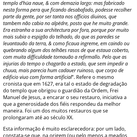
templo d’hüa naue, & com demazia largo: mas fabricado
nesta forma pera que ficando desabafado, podesse recolher
parte da gente, por ser tanta nos officios diuinos, que
tambem não cabia no alpëdre, posto que he muito grande.
Era estranha a sua architectura por fora, porque por muito
mais subia o espigão do telhado, do que as paredes se
leuantauão da terra, & como ficaua ingreme, em caindo ou
quebrando algum dos telhães rasos de que estaua coberto,
com muita difficuldade tornauão a refirmallo. Pelo que as
injurias do tempo o chagarão a estado, que sem impedir a
chuua, mais parecia hum cadauer ruinoso, que corpo de
edificio viuo com forma artificial
”. Refere o mesmo
cronista que em 1627, era tal o estado de degradação
do templo que obrigou o guardião da Ordem, Frei
Manuel de Jesus, a encarar o seu restauro, iniciativa a
que a generosidade dos fiéis respondeu da melhor
maneira. Foi um dos muitos restauros que se
prolongaram até ao século XX.
Esta informação é muito esclarecedora: por um lado,
constata-se que, na origem (ou pelo menos a meados