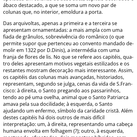
ábaco destacado, a que se soma um novo par de
colunas que, no interior, emoldura a porta.
Das arquivoltas, apenas a primeira e a terceira se
apresentam ornamentadas: a mais ampla com uma
fiada de grânulos, sobrevivência do românico (o que
permite supor que pertenceu ao convento mandado de-
molir em 1322 por D.Dinis), a intermédia com uma
franja de flores de lis. No que se refere aos capitéis, qua-
tro deles apresentam motivos vegetais estilizados e os
restantes mostram decoração mais interessante. Assim,
os capitéis das colunas mais avançadas, historiados,
representam, segundo se julga, cenas da vida de S.Fran-
cisco: à direita, o Santo pregando aos passarinhos,
tendo ao pé uma ovelha, animal que o Santo Patriarca
amava pela sua docilidade; à esquerda, o Santo
ajudando um enfermo, símbolo da caridade cristã. Além
destes capitéis há dois outros de mais difícil
interpretação: um, à direita, representando uma cabeça
humana envolta em folhagem (?); outro, à esquerda,