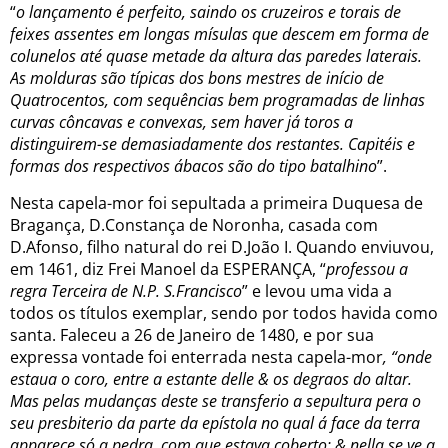
“
o lançamento é perfeito, saindo os cruzeiros e torais de
feixes assentes em longas mísulas que descem em forma de
colunelos até quase metade da altura das paredes laterais.
As molduras são típicas dos bons mestres de início de
Quatrocentos, com sequências bem programadas de linhas
curvas côncavas e convexas, sem haver já toros a
distinguirem-se demasiadamente dos restantes. Capitéis e
formas dos respectivos ábacos são do tipo batalhino
”.
Nesta capela-mor foi sepultada a primeira Duquesa de
Bragança, D.Constança de Noronha, casada com
D.Afonso, filho natural do rei D.João I. Quando enviuvou,
em 1461, diz Frei Manoel da ESPERANÇA, “
professou a
regra Terceira de N.P. S.Francisco
” e levou uma vida a
todos os títulos exemplar, sendo por todos havida como
santa. Faleceu a 26 de Janeiro de 1480, e por sua
expressa vontade foi enterrada nesta capela-mor
, “onde
estaua o coro, entre a estante delle & os degraos do altar.
Mas pelas mudanças deste se transferio a sepultura pera o
seu presbiterio da parte da epístola no qual á face da terra
apparece só a pedra, com que estava coberto; & nella se ve a