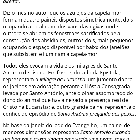
direito
”.
Diz o mesmo autor que os azulejos da capela-mor
formam quatro painéis dispostos simetricamente: dois
ocupando a totalidade dos vãos das ogivas onde
outrora se abriam os fenestrões sacrificados pela
construção dos absidíolos; outros dois, mais pequenos,
ocupando o espaço disponível por baixo dos janelões
que subsistem e iluminam a capela-mor.
Todos eles evocam a vida e os milagres de Santo
António de Lisboa. Em frente, do lado da Epístola,
representam o
Milagre da Eucaristia
: um jumento dobra
os joelhos em adoração perante a Hóstia Consagrada
levada por Santo António, ante o olhar assombrado do
dono do animal que havia negado a presença real de
Cristo na Eucaristia; e, outro grande painel representa o
conhecido episódio de
Santo António pregando aos peixes
.
Na base da janela do lado do Evangelho, um painel de
menores dimensões representa
Santo António curando
um homem a quem tinham amputado uma perna
, mas o