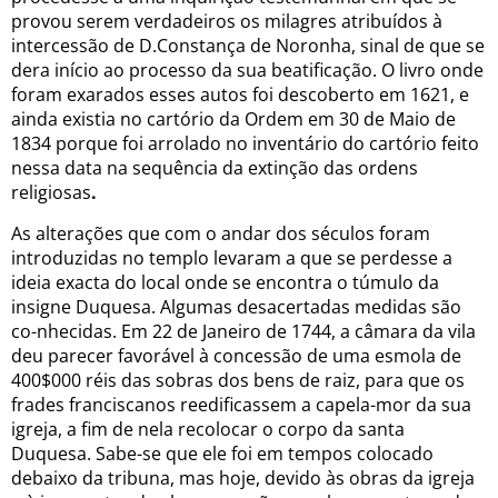
provou serem verdadeiros os milagres atribuídos à
intercessão de D.Constança de Noronha, sinal de que se
dera início ao processo da sua beatificação. O livro onde
foram exarados esses autos foi descoberto em 1621, e
ainda existia no cartório da Ordem em 30 de Maio de
1834 porque foi arrolado no inventário do cartório feito
nessa data na sequência da extinção das ordens
religiosas
.
As alterações que com o andar dos séculos foram
introduzidas no templo levaram a que se perdesse a
ideia exacta do local onde se encontra o túmulo da
insigne Duquesa. Algumas desacertadas medidas são
co-nhecidas. Em 22 de Janeiro de 1744, a câmara da vila
deu parecer favorável à concessão de uma esmola de
400$000 réis das sobras dos bens de raiz, para que os
frades franciscanos reedificassem a capela-mor da sua
igreja, a fim de nela recolocar o corpo da santa
Duquesa. Sabe-se que ele foi em tempos colocado
debaixo da tribuna, mas hoje, devido às obras da igreja