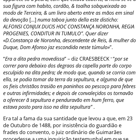
sua figura com habito, cordão, & toalha sobqueixada ao
modo de Terceira, & um livro aberto entre as mãos em sinal
da devoção
[...]
numa taboa junto della este disticho:
ALFONSI CONJUX DUCIS HOC CONSTANÇA NORONHA, REGIA
PROGENIES, CONDITUR IN TUMULO”. Quer dizer
«D.Constança de Noronha, descendente de Reis, & mulher do
Duque, Dom Afonso jaz escondida neste túmulo»
”.
-
“
Era a dita pedra movedissa
” – diz CRAESBEECK
“
por se
correr para debaixo dos degraos da capella parte do corpo
esculpido na dita pedra; de modo que, quando se corria com
ella, se podia tomar da terra da sepultura, e alguma de que
os fieis christãos trasião en paninhos ao pescoço para febres
e outras infirmidades; e depois de convaleçidos os tornavão
a oferecer ã sepultura e penduravão em hum ferro, que
estava posto para isso na dita sepultura”
.
Era tal a fama da sua santidade que levou a que, em 23
de Outubro de 1488, por insistência do guardião e
frades do convento, o juiz ordinário de Guimarães
procedesse a uma inquirição testemunhal em que se